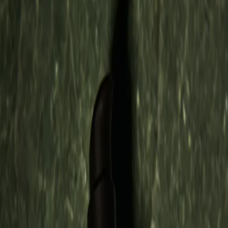
Anwendung
Eine kleine Menge auf der feuchten Haut von Gesicht und Hals
aufschäumen. Sanft einmassieren und mit lauwarmem Wasser
abspülen. Augenpartie aussparen.
Versand
Gratis Versand ab €100
Vorteile
Reinigt gründlich, ohne auszutrocknen
Hydratisiert und schützt die Hautbarriere
Lindert Rötungen und Irritationen