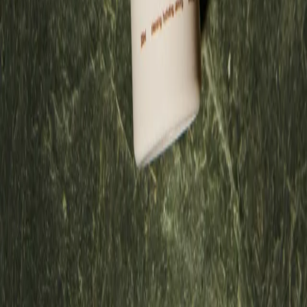
Bio-Glycerin: Ein natürlicher Feuchtigkeitsbinder, der Wasser in die
Haut zieht und sie weich, glatt und hydratisiert hält – selbst nach
dem Waschen.
Coco-Betain & Betain: Pflanzliche Reinigungswirkstoffe, die einen
leichten, sanften Schaum bilden. Sie entfernen Schweiß, Talg und
Unreinheiten, während sie der Haut gleichzeitig helfen, ihre
Feuchtigkeit zu bewahren.
Sonnenblumenöl-Methylglucamid: Ein feuchtigkeitsbewahrender
und ausgleichender Wirkstoff, der aus der Sonnenblume gewonnen
wird. Er hilft, die Hautbarriere zu stärken und schützt vor
Austrocknung und äußeren Stressfaktoren.
Rosmarinwasser: Erfrischt und tonisiert mit natürlichen
antibakteriellen Eigenschaften. Es lindert Irritationen und verleiht
deiner Haut Klarheit, Energie und Balance.
Volldeklaration
Aqua, Sodium C14-16 Olefin Sulfonate, Aloe Barbadensis Leaf
Extract, Coco-Betaine, Betaine, Glycerin, Acrylates/C10-30 Alkyl
Acrylate Crosspolymer, C12-15 Pareth-12, Sunfloweroyl
Methylglucamide, Rosmarinus Officinalis Leaf Water, Propylene
Glycol, Sodium Benzoate, Potassium Sorbate, Sodium Chloride,
Citric Acid, Parfum.