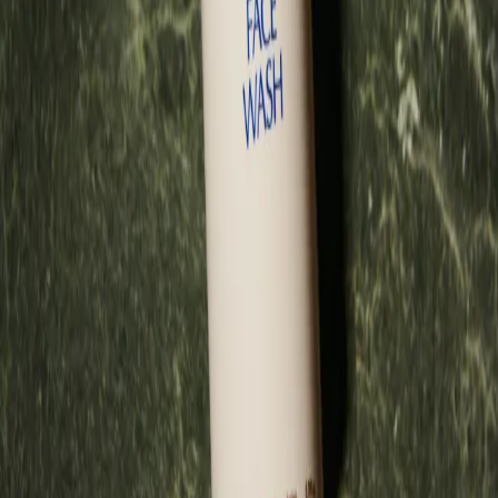
Wirkstoffe
Das Apollon Face Wash wurde entwickelt, um sanft, aber gründlich
zu reinigen – mit einer ausgewogenen Kombination aus natürlichen
Wirkstoffen und botanischen Extrakten. Jeder Inhaltsstoff wurde mit
einem Ziel ausgewählt: zu reinigen, zu schützen und deiner Haut
Ruhe und Wohlbefinden zu schenken, um sie auf den Tag oder die
Nacht vorzubereiten.
Bio-Aloe-Vera: Spendet Feuchtigkeit, beruhigt die Haut und lindert
Rötungen sowie Irritationen. Sie sorgt für einen kühlenden Effekt,
der die Gesichtsreinigung zu einem frischen Erlebnis macht, statt
die Haut auszutrocknen.