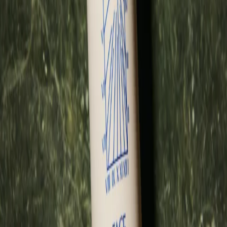
Warum es wirkt
Effektive Pflege, intuitiv gestaltet – eine Reinigung, die erneuert,
erfrischt und den Moment zurückgewinnt:
Entfernt Unreinheiten, Schweiß und überschüssigen Talg – ohne
zu härten oder auszutrocknen.
Aloe Vera, Glycerin und Betain arbeiten zusammen, um der Haut
ein angenehmes und ausgeglichenes Gefühl zu verleihen.
Stärkt die Hautbarriere und erfrischt – ideal für Haut, die oft
durch Rasur, Umwelteinflüsse oder Workouts beansprucht wird.
Der leichte Schaum, das frische Gefühl und der reine Duft machen
die Gesichtsreinigung zu einem Moment der Self-Care, auf den man
sich freuen kann – morgens und abends.