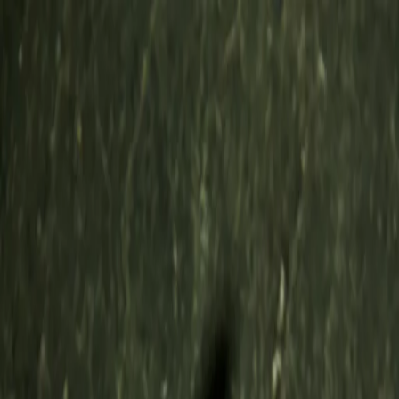
Shop
Über uns
Warenkorb
(
0
)
DE
Natürliche Hautpflege für Männer.
Deine Rituale. Neu gedacht.
Face Wash
reinigend. hydratisierend. beruhigend.
In den Warenkorb
—
€30
Das Produkt
Beginne und beende deinen Tag mit Klarheit. Dieses milde, aber
effektive Face Wash reinigt deine Haut porentief, ohne ihr
natürliches Gleichgewicht zu stören – zurück bleibt nur
Geschmeidigkeit und ein Gefühl der Erneuerung.
Inhalt
200 ml